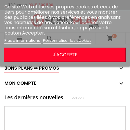
Téléphone:
03 21 700 500
Ce site Web utilise ses propres cookies et ceux de
tiers pour améliorer nos services et vous montrer
des publicités liées à vos préférences en analysant
vos habitudes de navigation. Pour donner votre
consentement à son utilisation, appuyez sur le
bouton Accepter.
0



shopping_cart
Plus d'informations
Personnaliser les cookies
GOOGLE AVIS
J'ACCEPTE
BONS PLANS ⇒ PROMOS
MON COMPTE
Les dernières nouvelles
TOUT VOIR