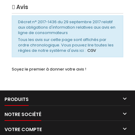
Avis
Décret n° 2017-1436 du 29 septembre 2017 relatif
aux obligations d'information relatives aux avis en
ligne de consommateurs
Tous les avis sur cette page sont affichés par
ordre chronologique. Vous pouvez lire toutes les
règles de notre système d'avis ici :
CGV
Soyez le premier à donner votre avis !

PRODUITS

NOTRE SOCIÉTÉ

VOTRE COMPTE