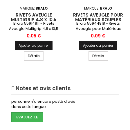
MARQUE:
BRALO
MARQUE:
BRALO
RIVETS AVEUGLE
RIVETS AVEUGLE POUR
MULTIGRIP 4,8 X 10,5
MATÉRIAUX SOUPLES
Bralo 55914811 - Rivets
Bralo 55944818 - Rivets
MM
4,8 X 18 MM
Aveugle Multigrip 4,8 x 10,5
Aveugle pour Matériaux
mm
Souples 4,8 x 18 mm
Prix
Prix
0,05 €
0,09 €
Ajouter au panier
Ajouter au panier
Détails
Détails
Notes et avis clients
personne n'a encore posté d'avis
dans cette langue
EVALUEZ-LE