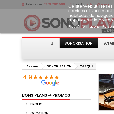
Téléphone:
03 21 700 500
Email:
contact@sonoplay
Ce site Web utilise ses
services et vous montr
habitudes de navigatio
appuyez sur le bouton
Plus d'informations
Person
SONORISATION
ECLA
Accueil
SONORISATION
CASQUE
BONS PLANS ⇒ PROMOS
PROMO
OCCASION