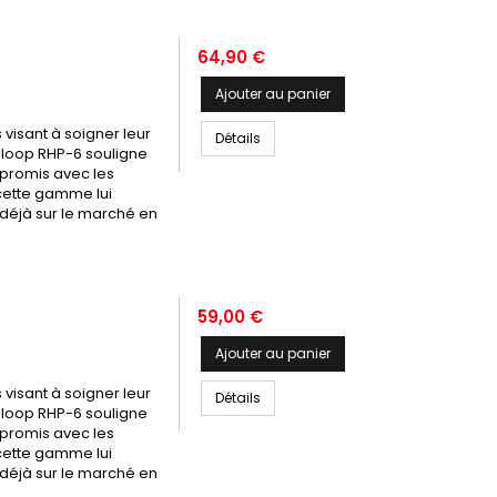
Prix
64,90 €
Ajouter au panier
 visant à soigner leur
Détails
eloop RHP-6 souligne
mpromis avec les
cette gamme lui
 déjà sur le marché en
Prix
59,00 €
Ajouter au panier
 visant à soigner leur
Détails
eloop RHP-6 souligne
mpromis avec les
cette gamme lui
 déjà sur le marché en