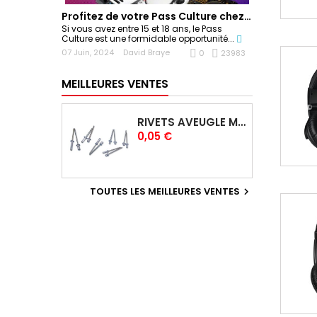
Profitez de votre Pass Culture chez Sonoplay !
Si vous avez entre 15 et 18 ans, le Pass
Culture est une formidable opportunité...
07 Juin, 2024
David Braye
0
23983
MEILLEURES VENTES
RIVETS AVEUGLE MULTIGRIP 4,0 X 12,5 MM
Prix
0,05 €
TOUTES LES MEILLEURES VENTES
