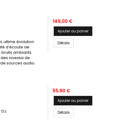
Prix
149,00 €
Ajouter au panier
, ultime évolution
Détails
ité d’écoute de
s bruits ambiants.
 des niveaux de
s de sources audio.
Prix
55,90 €
Ajouter au panier
 DJ.
Détails