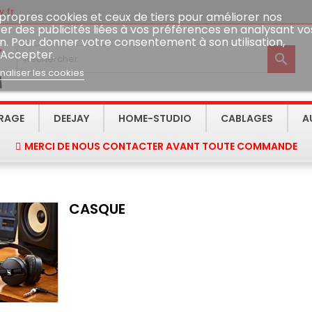
.fr
 propres cookies et ceux de tiers pour améliorer nos
er des publicités liées à vos préférences en analysant vo
n. Pour donner votre consentement à son utilisation,
 Accepter.

naliser les cookies
IRAGE
DEEJAY
HOME-STUDIO
CABLAGES
A
MERCI DE NOUS CONTACTER AVANT TOUTE COMMANDE
CASQUE