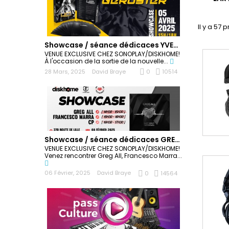
Il y a 57 
Showcase / séance dédicaces YVES DERUYTER
VENUE EXCLUSIVE CHEZ SONOPLAY/DISKHOME!
À l'occasion de la sortie de la nouvelle...
28 Mars, 2025
David Braye
0
10514
Showcase / séance dédicaces GREG ALL
VENUE EXCLUSIVE CHEZ SONOPLAY/DISKHOME!
Venez rencontrer Greg All, Francesco Marra...
06 Février, 2025
David Braye
0
14564