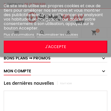
Téléphone:
03 21 700 500
Ce site Web utilise ses propres cookies et ceux de
tiers pour améliorer nos services et vous montrer
des publicités liées à vos préférences en analysant
vos habitudes de navigation. Pour donner votre
consentement à son utilisation, appuyez sur le
bouton Accepter.
0



shopping_cart
Plus d'informations
Personnaliser les cookies
GOOGLE AVIS
J'ACCEPTE
BONS PLANS ⇒ PROMOS
MON COMPTE
Les dernières nouvelles
TOUT VOIR