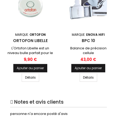
MARQUE:
ORTOFON
MARQUE:
ENOVA HIFI
ORTOFON LIBELLE
BPC 10
L'Ortofon Libelle est un
Balance de précision
niveau bulle parfait pour le
cellule
rglage de votre platine
Prix
Prix
9,90 €
43,00 €
vinyle.
Ajouter au panier
Ajouter au panier
Détails
Détails
Notes et avis clients
personne n'a encore posté d'avis