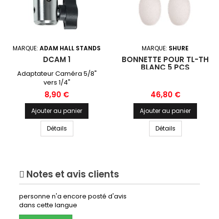
MARQUE:
ADAM HALL STANDS
MARQUE:
SHURE
DCAM 1
BONNETTE POUR TL-TH
BLANC 5 PCS
Adaptateur Caméra 5/8"
vers 1/4"
Prix
Prix
8,90 €
46,80 €
Ajouter au panier
Ajouter au panier
Détails
Détails
Notes et avis clients
personne n'a encore posté d'avis
dans cette langue