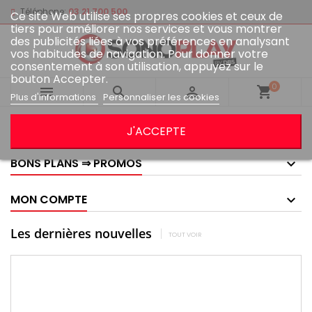
Téléphone:
03 21 700 500
Ce site Web utilise ses propres cookies et ceux de
tiers pour améliorer nos services et vous montrer
des publicités liées à vos préférences en analysant
vos habitudes de navigation. Pour donner votre
consentement à son utilisation, appuyez sur le
bouton Accepter.
0



shopping_cart
Plus d'informations
Personnaliser les cookies
GOOGLE AVIS
J'ACCEPTE
BONS PLANS ⇒ PROMOS
MON COMPTE
Les dernières nouvelles
TOUT VOIR