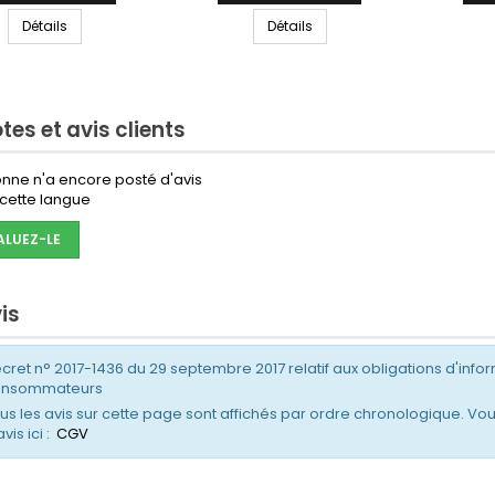
Détails
Détails
tes et avis clients
nne n'a encore posté d'avis
cette langue
ALUEZ-LE
is
cret n° 2017-1436 du 29 septembre 2017 relatif aux obligations d'infor
onsommateurs
us les avis sur cette page sont affichés par ordre chronologique. Vou
avis ici :
CGV