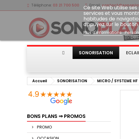
Téléphone:
03 21 700 500
Email:
contact@sonoplay
Ce site Web utilise ses
services et vous montr
habitudes de navigatio
appuyez sur le bouton
Plus d'informations
Person
SONORISATION
ECLA
Accueil
SONORISATION
MICRO / SYSTEME HF
BONS PLANS ⇒ PROMOS
PROMO
OCCASION