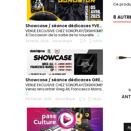
Ce produ
8 AUTR
Showcase / séance dédicaces YVES DERUYTER
VENUE EXCLUSIVE CHEZ SONOPLAY/DISKHOME!
À l'occasion de la sortie de la nouvelle...
28 Mars, 2025
David Braye
0
10514
Showcase / séance dédicaces GREG ALL
VENUE EXCLUSIVE CHEZ SONOPLAY/DISKHOME!
Venez rencontrer Greg All, Francesco Marra...
M
ANT
06 Février, 2025
David Braye
0
14563
A