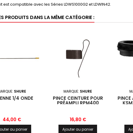
it est compatible avec les Séries LDWS1000G2 et LDWIN42.
ES PRODUITS DANS LA MÊME CATÉGORIE :
ARQUE:
SHURE
MARQUE:
SHURE
M
ENNE 1/4 ONDE
PINCE CEINTURE POUR
PINCE
PRÉAMPLI RPM400
KSM
Prix
Prix
44,00 €
16,80 €
jouter au panier
Ajouter au panier
Aj