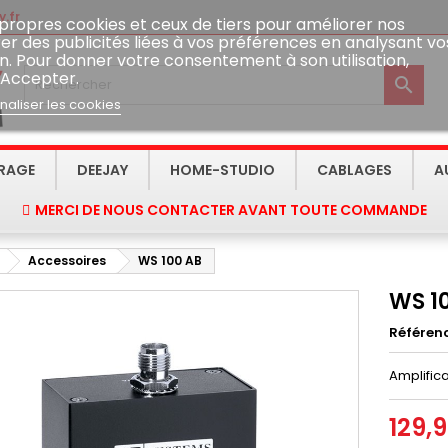
.fr
 propres cookies et ceux de tiers pour améliorer nos
er des publicités liées à vos préférences en analysant vo
n. Pour donner votre consentement à son utilisation,
 Accepter.

naliser les cookies
IRAGE
DEEJAY
HOME-STUDIO
CABLAGES
A
MERCI DE NOUS CONTACTER AVANT TOUTE COMMANDE
Accessoires
WS 100 AB
WS 1
Référen
Amplific
129,