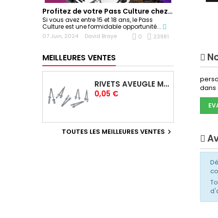
Profitez de votre Pass Culture chez Sonoplay !
Si vous avez entre 15 et 18 ans, le Pass
Culture est une formidable opportunité...
07 Juin, 2024
David Braye
0
23981
No
MEILLEURES VENTES
perso
RIVETS AVEUGLE MULTIGRIP 4,0 X 12,5 MM
dans 
Prix
0,05 €
EV
TOUTES LES MEILLEURES VENTES

Av
Dé
c
To
d'