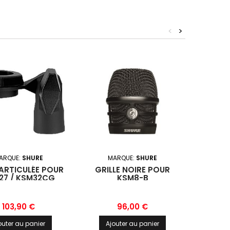
<
>
ARQUE:
SHURE
MARQUE:
SHURE
MA
 ARTICULÉE POUR
GRILLE NOIRE POUR
PINCE
27 / KSM32CG
KSM8-B
Prix
Prix
103,90 €
96,00 €
outer au panier
Ajouter au panier
Ajo