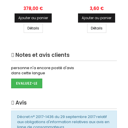
Prix
Prix
378,00 €
3,60 €
Ajouter au panier
Ajouter au panier
Détails
Détails
Notes et avis clients
personne n'a encore posté d'avis
dans cette langue
EVALUEZ-LE
Avis
Décret n° 2017-1436 du 29 septembre 2017 relatif
aux obligations d'information relatives aux avis en
ligne de consommateurs