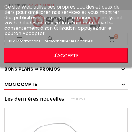
Téléphone:
03 21 700 500
Ce site Web utilise ses propres cookies et ceux de
tiers pour améliorer nos services et vous montrer
des publicités liées à vos préférences en analysant
vos habitudes de navigation. Pour donner votre
consentement à son utilisation, appuyez sur le
bouton Accepter.
0



shopping_cart
Plus d'informations
Personnaliser les cookies
GOOGLE AVIS
J'ACCEPTE
BONS PLANS ⇒ PROMOS
MON COMPTE
Les dernières nouvelles
TOUT VOIR