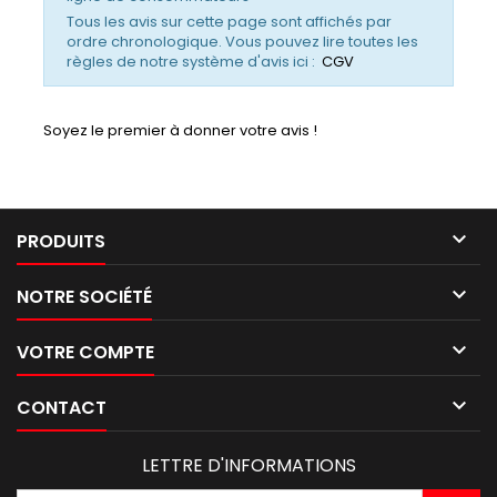
Tous les avis sur cette page sont affichés par
ordre chronologique. Vous pouvez lire toutes les
règles de notre système d'avis ici :
CGV
Soyez le premier à donner votre avis !

PRODUITS

NOTRE SOCIÉTÉ

VOTRE COMPTE

CONTACT
LETTRE D'INFORMATIONS