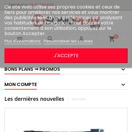
Téléphone:
03 21 700 500
Ce site Web utilise ses propres cookies et ceux de
tiers pour améliorer nos services et vous montrer
des publicités liées à vos préférences en analysant
vos habitudes de navigation. Pour donner votre
consentement à son utilisation, appuyez sur le
bouton Accepter.
0



shopping_cart
Plus d'informations
Personnaliser les cookies
GOOGLE AVIS
J'ACCEPTE
BONS PLANS ⇒ PROMOS
MON COMPTE
Les dernières nouvelles
TOUT VOIR