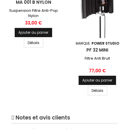
MA 001 B NYLON
Suspension Filtre Anti-Pop
Nylon
Prix
33,00 €
Ajouter au panier
Détails
MARQUE:
POWER STUDIO
PF 32 MINI
Filtre Anti Bruit
Prix
77,00 €
Ajouter au panier
Détails
Notes et avis clients