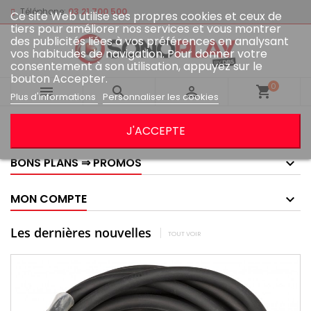
Téléphone:
03 21 700 500
Ce site Web utilise ses propres cookies et ceux de
tiers pour améliorer nos services et vous montrer
des publicités liées à vos préférences en analysant
vos habitudes de navigation. Pour donner votre
consentement à son utilisation, appuyez sur le
bouton Accepter.
0



shopping_cart
Plus d'informations
Personnaliser les cookies
GOOGLE AVIS
J'ACCEPTE
BONS PLANS ⇒ PROMOS
MON COMPTE
Les dernières nouvelles
TOUT VOIR