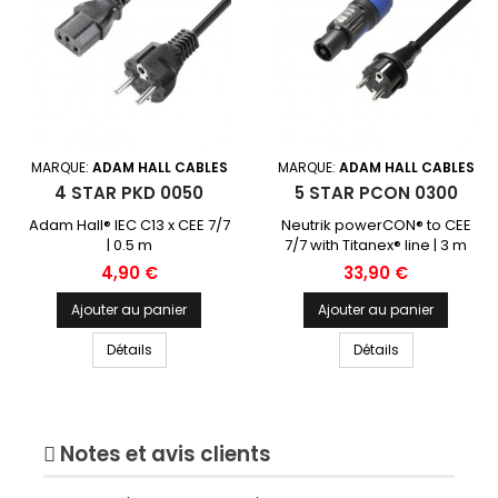
MARQUE:
ADAM HALL CABLES
MARQUE:
ADAM HALL CABLES
4 STAR PKD 0050
5 STAR PCON 0300
Adam Hall® IEC C13 x CEE 7/7
Neutrik powerCON® to CEE
| 0.5 m
7/7 with Titanex® line | 3 m
Prix
Prix
4,90 €
33,90 €
Ajouter au panier
Ajouter au panier
Détails
Détails
Notes et avis clients