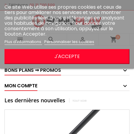
Téléphone:
03 21 700 500
Ce site Web utilise ses propres cookies et ceux de
tiers pour améliorer nos services et vous montrer
des publicités liées à vos préférences en analysant
vos habitudes de navigation. Pour donner votre
consentement à son utilisation, appuyez sur le
bouton Accepter.
0



shopping_cart
Plus d'informations
Personnaliser les cookies
GOOGLE AVIS
J'ACCEPTE
BONS PLANS ⇒ PROMOS
MON COMPTE
Les dernières nouvelles
TOUT VOIR