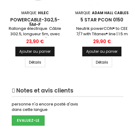
MARQUE:
HILEC
MARQUE:
ADAM HALL CABLES
POWERCABLE-3G2,5-
5 STAR PCON 0150
5M-F
Rallonge électrique. Câble
Neutrik powerCON® to CEE
3G2.5, longueur 5m, avec
7/7 with Titanex® line | 1.5 m
connecteurs mâle/femelle
Prix
Prix
23,90 €
29,90 €
français et une gaine
thermo transparente de
Ajouter au panier
Ajouter au panier
7cm
Détails
Détails
Notes et avis clients
personne n'a encore posté d'avis
dans cette langue
EVALUEZ-LE