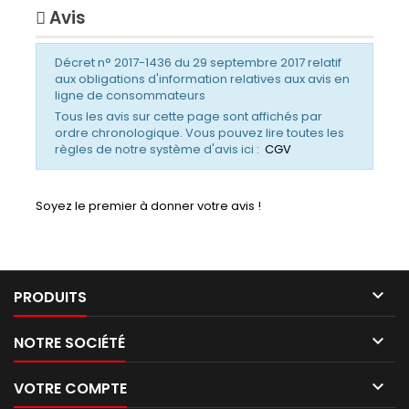
Avis
Décret n° 2017-1436 du 29 septembre 2017 relatif
aux obligations d'information relatives aux avis en
ligne de consommateurs
Tous les avis sur cette page sont affichés par
ordre chronologique. Vous pouvez lire toutes les
règles de notre système d'avis ici :
CGV
Soyez le premier à donner votre avis !

PRODUITS

NOTRE SOCIÉTÉ

VOTRE COMPTE