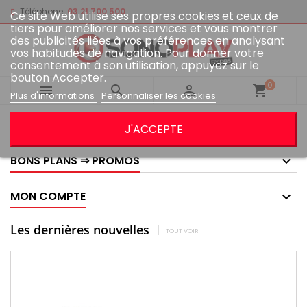
Téléphone:
03 21 700 500
Ce site Web utilise ses propres cookies et ceux de
tiers pour améliorer nos services et vous montrer
des publicités liées à vos préférences en analysant
vos habitudes de navigation. Pour donner votre
consentement à son utilisation, appuyez sur le
bouton Accepter.
0



shopping_cart
Plus d'informations
Personnaliser les cookies
GOOGLE AVIS
J'ACCEPTE
BONS PLANS ⇒ PROMOS
MON COMPTE
Les dernières nouvelles
TOUT VOIR