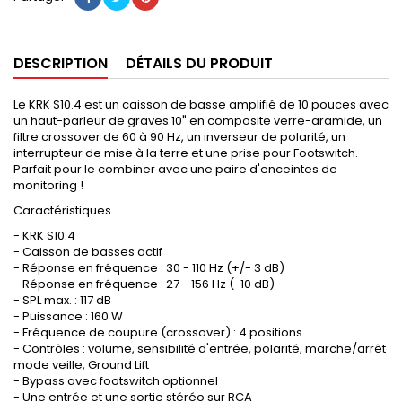
DESCRIPTION
DÉTAILS DU PRODUIT
Le KRK S10.4 est un caisson de basse amplifié de 10 pouces avec
un haut-parleur de graves 10" en composite verre-aramide, un
filtre crossover de 60 à 90 Hz, un inverseur de polarité, un
interrupteur de mise à la terre et une prise pour Footswitch.
Parfait pour le combiner avec une paire d'enceintes de
monitoring !
Caractéristiques
- KRK S10.4
- Caisson de basses actif
- Réponse en fréquence : 30 - 110 Hz (+/- 3 dB)
- Réponse en fréquence : 27 - 156 Hz (-10 dB)
- SPL max. : 117 dB
- Puissance : 160 W
- Fréquence de coupure (crossover) : 4 positions
- Contrôles : volume, sensibilité d'entrée, polarité, marche/arrêt
mode veille, Ground Lift
- Bypass avec footswitch optionnel
- Une entrée et une sortie stéréo sur RCA