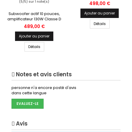
(5/5) sur 1 note(s)
Prix
498,00 €
Ajouter au panier
Subwoofer actif 10 pouces,
amplificateur 130W Classe D
Détails
Prix
489,00 €
Ajouter au panier
Détails
Notes et avis clients
personne n'a encore posté d'avis
dans cette langue
EVALUEZ-LE
Avis