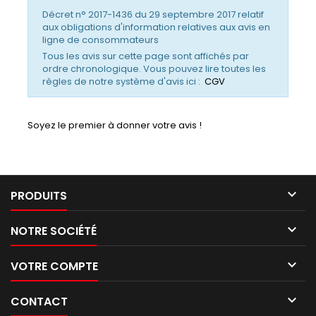
Décret n° 2017-1436 du 29 septembre 2017 relatif
aux obligations d'information relatives aux avis en
ligne de consommateurs
Tous les avis sur cette page sont affichés par
ordre chronologique. Vous pouvez lire toutes les
règles de notre système d'avis ici :
CGV
Soyez le premier à donner votre avis !

PRODUITS

NOTRE SOCIÉTÉ

VOTRE COMPTE

CONTACT