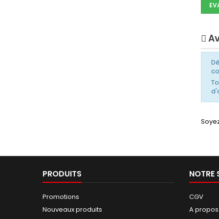
EV
Av
Dé
c
To
d'
Soyez
PRODUITS
NOTRE 
Promotions
CGV
Nouveaux produits
A propos