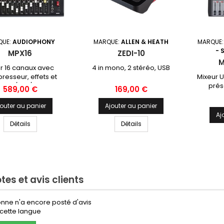
QUE:
AUDIOPHONY
MARQUE:
ALLEN & HEATH
MARQUE
- 
MPX16
ZEDI-10
M
r 16 canaux avec
4 in mono, 2 stéréo, USB
esseur, effets et
Mixeur 
 USB / SD / Bluetooth
prés
Prix
Prix
589,00 €
169,00 €
généra
intég
jouter au panier
Ajouter au panier
lecteu
Aj
comple
Détails
Détails
enregis
avec d
haute qu
cons
dispo
micros 
tes et avis clients
Pour les
égalis
nne n'a encore posté d'avis
cette langue