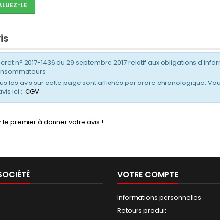
ALUEZ-LE
is
cret n° 2017-1436 du 29 septembre 2017 relatif aux obligations d'infor
onsommateurs
us les avis sur cette page sont affichés par ordre chronologique. Vou
avis ici :
CGV
 le premier à donner votre avis !
SOCIÉTÉ
VOTRE COMPTE
Informations personnelles
Retours produit