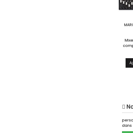
MAR
Mixe
compr
lecteur
A
No
perso
dans 