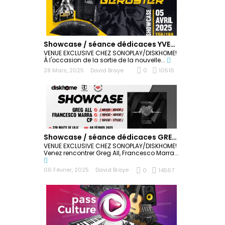
Showcase / séance dédicaces YVES DERUYTER
VENUE EXCLUSIVE CHEZ SONOPLAY/DISKHOME!
À l'occasion de la sortie de la nouvelle...
28 Mars, 2025
David Braye
0
10516
Showcase / séance dédicaces GREG ALL
VENUE EXCLUSIVE CHEZ SONOPLAY/DISKHOME!
Venez rencontrer Greg All, Francesco Marra...
06 Février, 2025
David Braye
0
14567