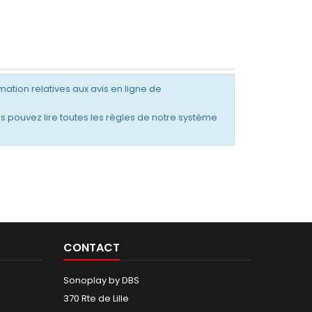
mation relatives aux avis en ligne de
s pouvez lire toutes les règles de notre système
CONTACT
Sonoplay by DBS
370 Rte de Lille