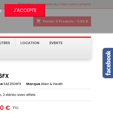
Bienvenue,
Connexion
ou
Créez votre compte
J'ACCEPTE
s
shopping_cart
Panier:
0
Produits - 0,00 €
UTRES
LOCATION
EVENTS
6FX
ce
SAEZED6FX
Marque
Allen & Heath
, 2 stéréo avec effets
00 €
TTC