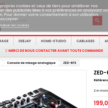
.fr
 propres cookies et ceux de tiers pour améliorer nos
er des publicités liées à vos préférences en analysant vo
n. Pour donner votre consentement à son utilisation,
 Accepter.

naliser les cookies
IRAGE
DEEJAY
HOME-STUDIO
CABLAGES
A
MERCI DE NOUS CONTACTER AVANT TOUTE COMMANDE
Console de mixage analogique
ZED-6FX
ZED-
Référen
2 in mono
199,