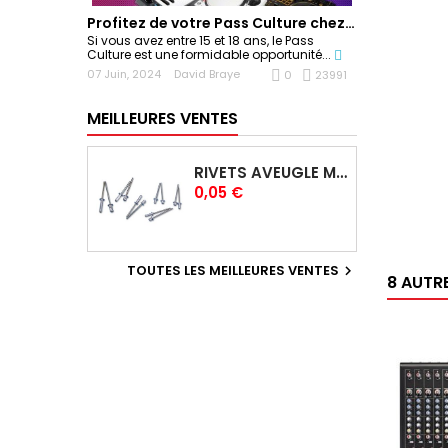
Profitez de votre Pass Culture chez Sonoplay !
Si vous avez entre 15 et 18 ans, le Pass
Culture est une formidable opportunité...
07 Juin, 2024
David Braye
0
23991
MEILLEURES VENTES
RIVETS AVEUGLE MULTIGRIP 4,0 X 12,5 MM
Prix
0,05 €
TOUTES LES MEILLEURES VENTES

8 AUTR