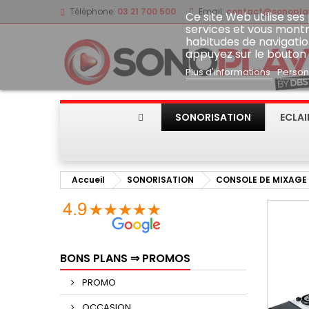
Téléphone:
03 21 700 500
Email:
contact@sonoplay
Ce site Web utilise ses
services et vous montr
habitudes de navigatio
appuyez sur le bouton
Plus d'informations
Person
SONORISATION
ECLA
Accueil
SONORISATION
CONSOLE DE MIXAGE
BONS PLANS ⇒ PROMOS
PROMO
OCCASION