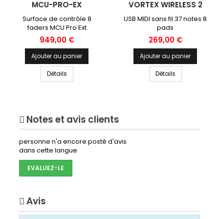
MCU-PRO-EX
VORTEX WIRELESS 2
Surface de contrôle 8
USB MIDI sans fil 37 notes 8
faders MCU Pro Ext
pads
Prix
Prix
949,00 €
269,00 €
Ajouter au panier
Ajouter au panier
Détails
Détails
Notes et avis clients
personne n'a encore posté d'avis
dans cette langue
EVALUEZ-LE
Avis