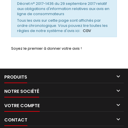
Décret n° 2017-1436 du 29 septembre 2017 relatif
aux obligations d'information relatives aux avis en
ligne de consommateurs
Tous les avis sur cette page sont affichés par
ordre chronologique. Vous pouvez lire toutes les
règles de notre système d'avis ici :
CGV
Soyez le premier à donner votre avis !

PRODUITS

NOTRE SOCIÉTÉ

VOTRE COMPTE

CONTACT