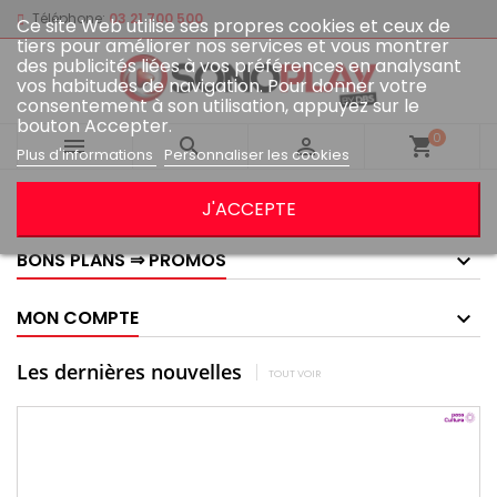
Téléphone:
03 21 700 500
Ce site Web utilise ses propres cookies et ceux de
tiers pour améliorer nos services et vous montrer
des publicités liées à vos préférences en analysant
vos habitudes de navigation. Pour donner votre
consentement à son utilisation, appuyez sur le
bouton Accepter.
0



shopping_cart
Plus d'informations
Personnaliser les cookies
GOOGLE AVIS
J'ACCEPTE
BONS PLANS ⇒ PROMOS
MON COMPTE
Les dernières nouvelles
TOUT VOIR