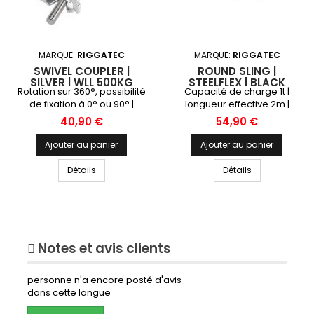
MARQUE:
RIGGATEC
MARQUE:
RIGGATEC
SWIVEL COUPLER |
ROUND SLING |
SILVER | WLL 500KG
STEELFLEX | BLACK
Rotation sur 360°, possibilité
Capacité de charge 1t |
de fixation à 0° ou 90° |
longueur effective 2m |
largeur 50mm | diamètre du
circonférence 4m
Prix
Prix
40,90 €
54,90 €
tube 48-51mm
Ajouter au panier
Ajouter au panier
Détails
Détails
Notes et avis clients
personne n'a encore posté d'avis
dans cette langue