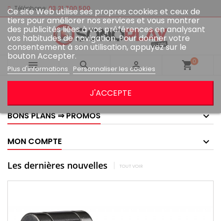
Téléphone:
03 21 700 500
Ce site Web utilise ses propres cookies et ceux de
tiers pour améliorer nos services et vous montrer
des publicités liées à vos préférences en analysant
vos habitudes de navigation. Pour donner votre
consentement à son utilisation, appuyez sur le
bouton Accepter.
0



shopping_cart
Plus d'informations
Personnaliser les cookies
GOOGLE AVIS
J'ACCEPTE
BONS PLANS ⇒ PROMOS
MON COMPTE
Les dernières nouvelles
TOUT VOIR