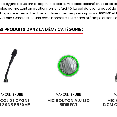
 de cygne de 38 cm à capsule électret Microflex destiné aux salles de
ibles permettant un positionnement facilité. Le col de cygne possèd
it logique externe. Flexible à utiliser avec les préamplis MX400SMP et
roflex Wireless. Fourni avec bonnette. Livré sans préampli et sans ca
ES PRODUITS DANS LA MÊME CATÉGORIE :
ARQUE:
SHURE
MARQUE:
SHURE
M
 COL DE CYGNE
MIC BOUTON ALU LED
MIC 
M SANS PREAMP
BIDIRECT
12CM C