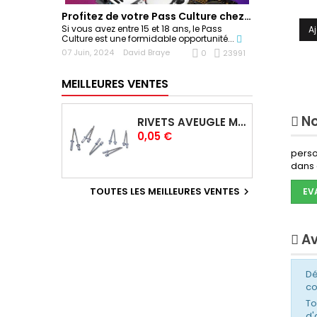
Profitez de votre Pass Culture chez Sonoplay !
Si vous avez entre 15 et 18 ans, le Pass
A
Culture est une formidable opportunité...
07 Juin, 2024
David Braye
0
23991
MEILLEURES VENTES
No
RIVETS AVEUGLE MULTIGRIP 4,0 X 12,5 MM
Prix
0,05 €
perso
dans 
TOUTES LES MEILLEURES VENTES

EV
Av
Dé
c
To
d'