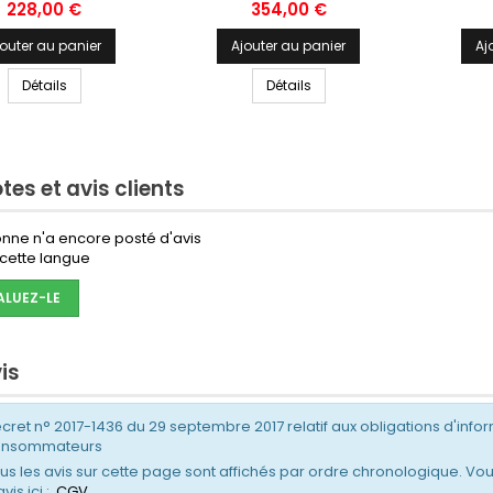
Prix
Prix
228,00 €
354,00 €
jouter au panier
Ajouter au panier
Aj
Détails
Détails
tes et avis clients
nne n'a encore posté d'avis
cette langue
ALUEZ-LE
is
cret n° 2017-1436 du 29 septembre 2017 relatif aux obligations d'infor
onsommateurs
us les avis sur cette page sont affichés par ordre chronologique. Vou
avis ici :
CGV