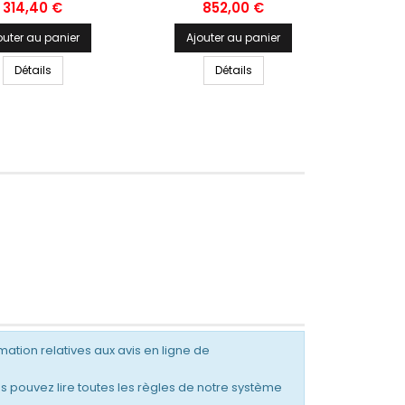
Prix
Prix
P
314,40 €
852,00 €
outer au panier
Ajouter au panier
Ajo
Détails
Détails
mation relatives aux avis en ligne de
s pouvez lire toutes les règles de notre système