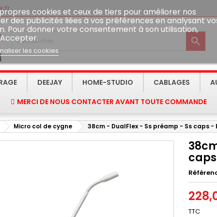
.fr
 propres cookies et ceux de tiers pour améliorer nos
er des publicités liées à vos préférences en analysant vo
n. Pour donner votre consentement à son utilisation,
 Accepter.

naliser les cookies
IRAGE
DEEJAY
HOME-STUDIO
CABLAGES
A
MERCI DE NOUS CONTACTER AVANT TOUTE COMMANDE
Micro col de cygne
38cm - DualFlex - Ss préamp - Ss caps -
38cm
caps
Référen
228,
TTC