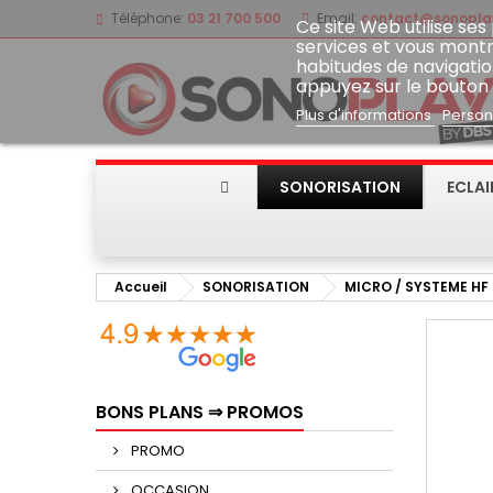
Téléphone:
03 21 700 500
Email:
contact@sonoplay
Ce site Web utilise ses
services et vous montr
habitudes de navigatio
appuyez sur le bouton
Plus d'informations
Person
SONORISATION
ECLA
Accueil
SONORISATION
MICRO / SYSTEME HF
BONS PLANS ⇒ PROMOS
PROMO
OCCASION