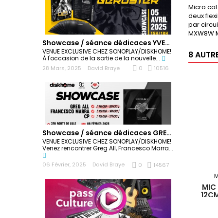
Micro col
deux flex
par circu
MXW8W Mic
Showcase / séance dédicaces YVES DERUYTER
VENUE EXCLUSIVE CHEZ SONOPLAY/DISKHOME!
8 AUTR
À l'occasion de la sortie de la nouvelle...
28 Mars, 2025
David Braye
0
10516
Showcase / séance dédicaces GREG ALL
VENUE EXCLUSIVE CHEZ SONOPLAY/DISKHOME!
Venez rencontrer Greg All, Francesco Marra...
06 Février, 2025
David Braye
0
14567
M
MIC
12C