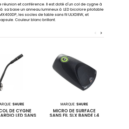
 réunion et conférence. Il est doté d'un col de cygne à
e à sa base un anneau lumineux à LED bicolore pilotable
 MX400DP, les socles de table sans fil ULXD8W, et
psule. Couleur blanc brillant.
<
>
ARQUE:
SHURE
MARQUE:
SHURE
MA
COL DE CYGNE
MICRO DE SURFACE
MICRO
ARDIO LED SANS
SANS FIL SLX BANDE L4
CAPSUL
Micro
PREAMP