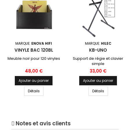
MARQUE:
ENOVA HIFI
MARQUE:
HILEC
VINYLE BAC 120BL
KB-UNO
Meuble noir pour 120 vinyles
Support de régie et clavier
simple
Prix
Prix
48,00 €
33,00 €
Ajouter au panier
Ajouter au panier
Détails
Détails
Notes et avis clients