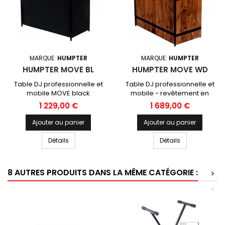
MARQUE:
HUMPTER
MARQUE:
HUMPTER
HUMPTER MOVE BL
HUMPTER MOVE WD
Table DJ professionnelle et
Table DJ professionnelle et
mobile MOVE black
mobile - revêtement en
bois véritable
Prix
Prix
1 229,00 €
1 689,00 €
Ajouter au panier
Ajouter au panier
Détails
Détails
8 AUTRES PRODUITS DANS LA MÊME CATÉGORIE :
>
<