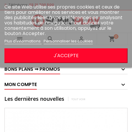
Téléphone:
03 21 700 500
Ce site Web utilise ses propres cookies et ceux de
tiers pour améliorer nos services et vous montrer
des publicités liées à vos préférences en analysant
vos habitudes de navigation. Pour donner votre
consentement à son utilisation, appuyez sur le
bouton Accepter.
0



shopping_cart
Plus d'informations
Personnaliser les cookies
GOOGLE AVIS
J'ACCEPTE
BONS PLANS ⇒ PROMOS
MON COMPTE
Les dernières nouvelles
TOUT VOIR