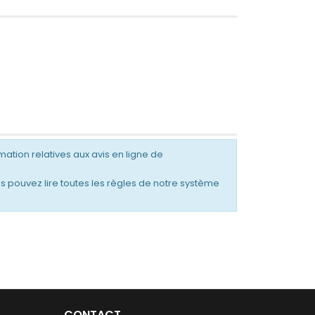
des installations ou
en plus
prestations extérieures.
chaina
Format compact,...
mation relatives aux avis en ligne de
s pouvez lire toutes les règles de notre système
CONTACT