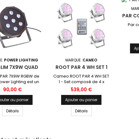
MAR
PAR C
Par 
Aj
E:
POWER LIGHTING
MARQUE:
CAMEO
SLIM 7X9W QUAD
ROOT PAR 4 WH SET 1
M PAR 7X9W RGBW de
Cameo ROOT PAR 4 WH SET
ower Lighting est un
1 - Set composé de 4 x
eur simple, pratique
CLROOTPAR4WH avec
Prix
Prix
90,00 €
539,00 €
mettant d’allier
télécommande infrarouge
nce, polyvalence et
(CLPFLAT1REMOTE)
jouter au panier
Ajouter au panier
 coût. Sa palette de
s intégrant le blanc
Détails
Détails
ra des applications
tes comme d’autres
bouties. Amplement
ffisant pour les
ications les plus