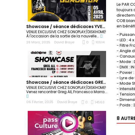
Le PAR C
toujours 
directeme
COB blanc
en bénéfi
Showcase / séance dédicaces YVES DERUYTER
VENUE EXCLUSIVE CHEZ SONOPLAY/DISKHOME!
- Puissa
À l'occasion de la sortie de la nouvelle...
- LED : 4
28 Mars, 2025
David Braye
0
10514
- Filtre 
- Angle d
- Canaux
- Mode :
- DMX : I
- Power :
- Lyre de 
Showcase / séance dédicaces GREG ALL
- Mode St
VENUE EXCLUSIVE CHEZ SONOPLAY/DISKHOME!
- Intensi
Venez rencontrer Greg All, Francesco Marra...
- Tension
- Dimensio
06 Février, 2025
David Braye
0
14563
- Poids : 
8 AUTR