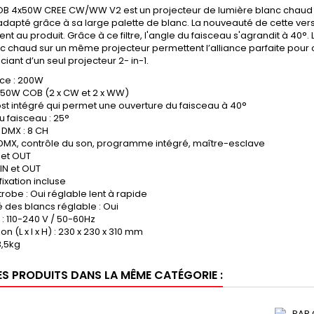
OB 4x50W CREE CW/WW V2 est un projecteur de lumière blanc chaud et
adapté grâce à sa large palette de blanc. La nouveauté de cette version 
nt au produit. Grâce à ce filtre, l'angle du faisceau s'agrandit à 40
 chaud sur un même projecteur permettent l’alliance parfaite pour o
ciant d’un seul projecteur 2- in-1.
nce : 200W
 x 50W COB (2 x CW et 2 x WW)
Frost intégré qui permet une ouverture du faisceau à 40°
u faisceau : 25°
 DMX : 8 CH
 DMX, contrôle du son, programme intégré, maître-esclave
N et OUT
 IN et OUT
fixation incluse
robe : Oui réglable lent à rapide
té des blancs réglable : Oui
 : 110-240 V / 50-60Hz
n (L x l x H) : 230 x 230 x 310 mm
3,5kg
ES PRODUITS DANS LA MÊME CATÉGORIE :