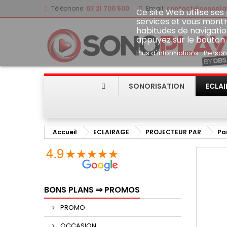
Téléphone:
03 21 700 500
Email:
contact@sonoplay
Ce site Web utilise ses
services et vous montr
habitudes de navigatio
appuyez sur le bouton
Plus d'informations
Person
SONORISATION
ECLA
Accueil
ECLAIRAGE
PROJECTEUR PAR
Pa
BONS PLANS ⇒ PROMOS
PROMO
OCCASION