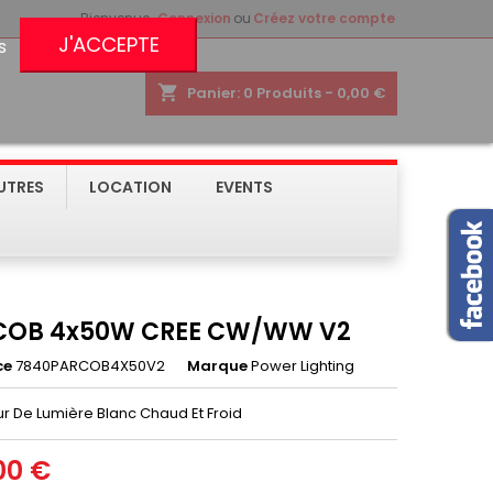
Bienvenue,
Connexion
ou
Créez votre compte
J'ACCEPTE
s
shopping_cart
Panier:
0
Produits - 0,00 €
UTRES
LOCATION
EVENTS
COB 4x50W CREE CW/WW V2
ce
7840PARCOB4X50V2
Marque
Power Lighting
ur De Lumière Blanc Chaud Et Froid
00 €