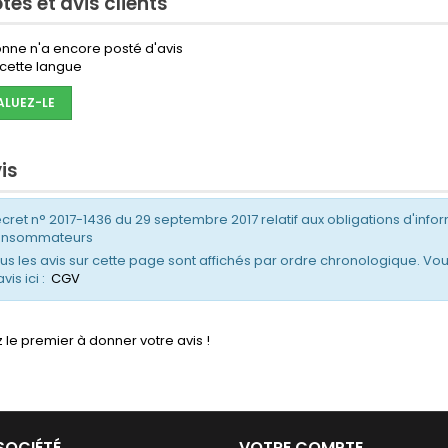
tes et avis clients
es le SLIM PAR 7X9W
W est doté d’un
nne n'a encore posté d'avis
double...
cette langue
ALUEZ-LE
is
cret n° 2017-1436 du 29 septembre 2017 relatif aux obligations d'infor
onsommateurs
us les avis sur cette page sont affichés par ordre chronologique. Vou
avis ici :
CGV
 le premier à donner votre avis !
SOCIÉTÉ
VOTRE COMPTE