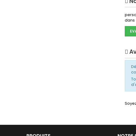
No
courant
RGB
perso
dans 
EV
Av
Dé
c
To
d'
Soyez
PRODUITS
NOTRE 