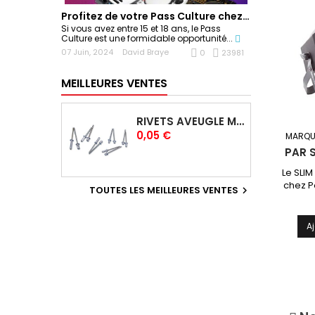
Profitez de votre Pass Culture chez Sonoplay !
Si vous avez entre 15 et 18 ans, le Pass
Culture est une formidable opportunité...
07 Juin, 2024
David Braye
0
23981
MEILLEURES VENTES
RIVETS AVEUGLE MULTIGRIP 4,0 X 12,5 MM
Prix
0,05 €
MARQU
PAR 
Le SLI
chez P
TOUTES LES MEILLEURES VENTES

project
per
puissa
A
faible
couleur
permett
couran
plus a
su
appl