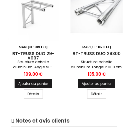
MARQUE:
BRITEQ
MARQUE:
BRITEQ
BT-TRUSS DUO 29-
BT-TRUSS DUO 29300
A007
Structure echelle
Structure echelle
aluminium. Angle 90°.
aluminium. Longeur 300 cm.
Prix
Prix
109,00 €
135,00 €
Ajouter au panier
Ajouter au panier
Détails
Détails
Notes et avis clients