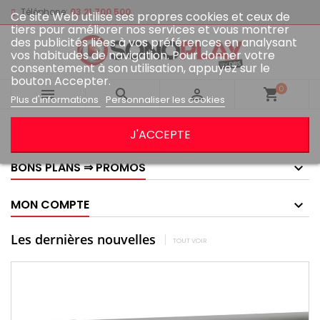
Téléphone:
03 21 700 500
Ce site Web utilise ses propres cookies et ceux de
tiers pour améliorer nos services et vous montrer
des publicités liées à vos préférences en analysant
vos habitudes de navigation. Pour donner votre
consentement à son utilisation, appuyez sur le
bouton Accepter.
0



shopping_cart
Plus d'informations
Personnaliser les cookies
GOOGLE AVIS
J'ACCEPTE
BONS PLANS ⇒ PROMOS
MON COMPTE
Les dernières nouvelles
TOUT VOIR